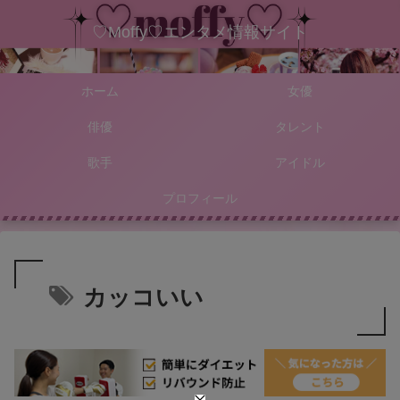
♡Moffy♡エンタメ情報サイト
ホーム
女優
俳優
タレント
歌手
アイドル
プロフィール
カッコいい