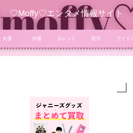
♡Moffy♡エンタメ情報サイト
女優
俳優
タレント
歌手
アイド