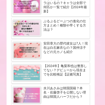
ラはいるの？キャラは全部で
何匹か一覧で紹介【2024年最
新】
ぶるぶるどーぶつの進化の仕
方まとめ！種類や早くする方
法は？
安田章大の歴代彼女は7人！現
在は白石麻衣なの？国仲涼子
などの元カノも紹介
【2024年】亀梨和也は整形し
てない？デビューから現在ま
でを比較検証【証拠写真】
水川あさみは韓国国籍？本
名・佐藤啓子を公開しない理
由は韓国人ハーフだから？