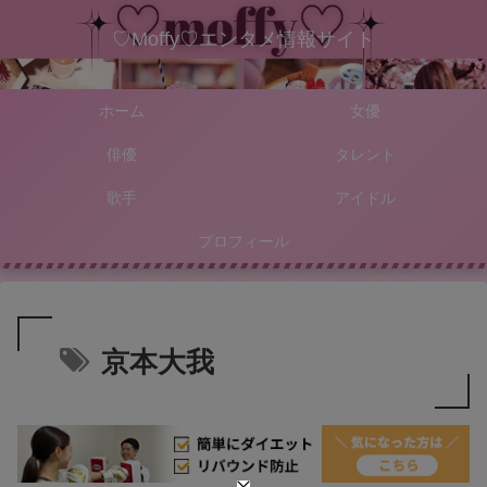
♡Moffy♡エンタメ情報サイト
ホーム
女優
俳優
タレント
歌手
アイドル
プロフィール
京本大我