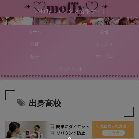
♡Moffy♡エンタメ情報サイト
ホーム
女優
俳優
タレント
歌手
アイドル
プロフィール
出身高校