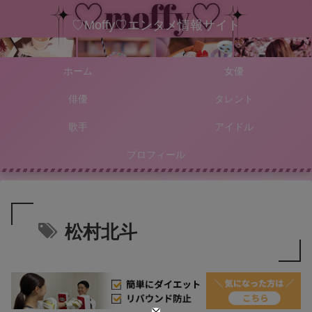
♡Moffy♡エンタメ情報サイト
ホーム
女優
俳優
タレント
歌手
アイドル
プロフィール
松村北斗