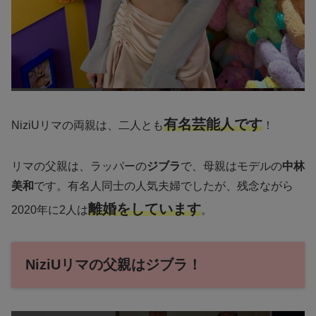
有名芸能人です
NiziUリマの両親は、二人とも
！
リマの父親は、ラッパーの
ジブラ
で、母親はモデルの
中林
美和
です。有名人同士の人気夫婦でしたが、残念ながら
離婚をしています
2020年に2人は
。
NiziUリマの父親はジブラ！