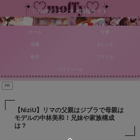
♡Moffy♡エンタメ情報サイト
ホーム
女優
俳優
タレント
歌手
アイドル
プロフィール
PR
【NiziU】リマの父親はジブラで母親は
モデルの中林美和！兄妹や家族構成
は？