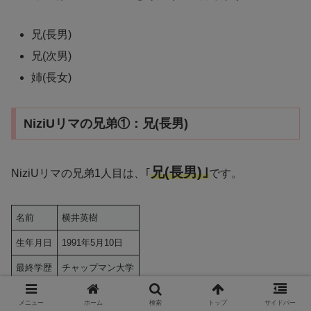
兄(長男)
兄(次男)
姉(長女)
NiziUリマの兄弟①：兄(長男)
兄(長男)｣
NiziUリマの兄弟1人目は、｢
です。
名前
横井英樹
生年月日
1991年5月10日
最終学歴
チャップマン大学
職業
会社員
メニュー
ホーム
検索
トップ
サイドバー