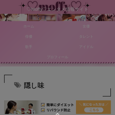
♡Moffy♡エンタメ情報サイト
ホーム
女優
俳優
タレント
歌手
アイドル
プロフィール
隠し味