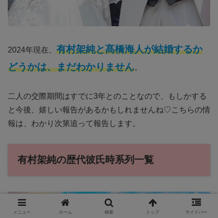
有村架純と髙橋海人が結婚するか
2024年現在、
どうかは、まだわかりません
。
二人の交際期間はすでに3年とのことなので、もしかする
と今後、嬉しい報告があるかもしれませんね♡こちらの情
報は、わかり次第追って報告します。
有村架純の歴代彼氏時系列一覧
メニュー
ホーム
検索
トップ
サイドバー