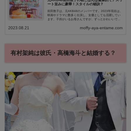
元AKB48前田敦子の朝ごはんは健康的でアスリ
ート並みに豪華！スタイルの秘訣？
前田敦子は、元AKB48のメンバーです。2023年現在は、
映画やドラマに数多く出演し、女優としても活躍してい
ます。子供がいるお母さんですが、ずっとかわいいです
よね♡ そんな前田敦子は、実家の母親の朝ごはんがすご
2023.08.21
moffy-aya-entame.com
く豪華で、量も多いと話題なんで...
有村架純は彼氏・高橋海斗と結婚する？