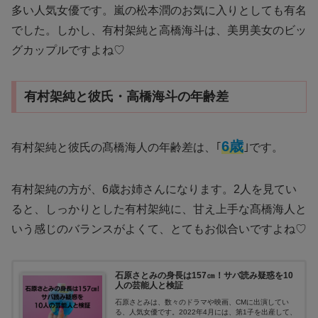
多い人気女優です。嵐の松本潤のお気に入りとしても有名
でした。しかし、有村架純と高橋海斗は、美男美女のビッ
グカップルですよね♡
有村架純と彼氏・高橋海斗の年齢差
6歳
有村架純と彼氏の髙橋海人の年齢差は、｢
｣です。
有村架純の方が、6歳お姉さんになります。2人を見てい
ると、しっかりとした有村架純に、甘え上手な髙橋海人と
いう感じのバランスがよくて、とてもお似合いですよね♡
石原さとみの身長は157㎝！サバ読み疑惑を10
人の芸能人と検証
石原さとみは、数々のドラマや映画、CMに出演してい
る、人気女優です。2022年4月には、第1子を出産して、