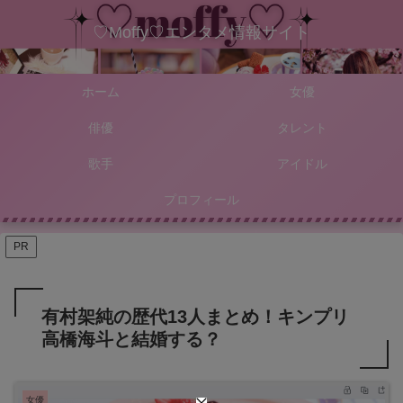
♡Moffy♡エンタメ情報サイト
ホーム
女優
俳優
タレント
歌手
アイドル
プロフィール
PR
有村架純の歴代13人まとめ！キンプリ
高橋海斗と結婚する？
女優